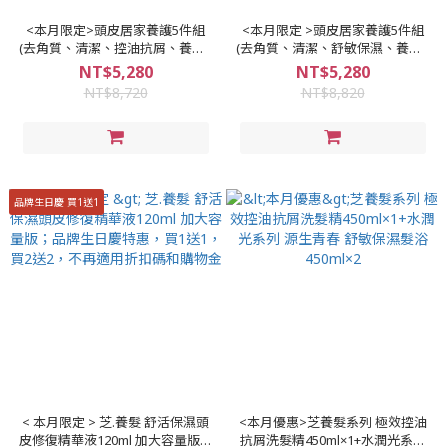
<本月限定>頭皮居家養護5件組
<本月限定 >頭皮居家養護5件組
(去角質、清潔、控油抗屑、養髮);
(去角質、清潔、舒敏保濕、養髮);
中/油性 頭皮適用
中/乾/敏感性 頭皮適用
NT$5,280
NT$5,280
NT$8,720
NT$8,820
品牌生日慶 買1送1
< 本月限定 > 芝.養髮 舒活保濕頭
<本月優惠>芝養髮系列 極效控油
皮修復精華液120ml 加大容量版；
抗屑洗髮精450ml×1+水潤光系列