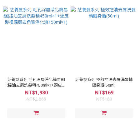
芝養髮系列 毛孔深層淨化簡易組
芝養髮系列 極效控油去屑洗髮精
(控油去屑洗髮精450ml×1+頭皮髮
隨身瓶(50ml)
根深層去角質淨化液150ml×1)
NT$1,980
NT$169
NT$2,860
NT$180