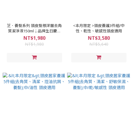
芝．養髮系列 頭皮髮根深層去角
<本月限定 >頭皮養護3件組/中
質潔淨液150ml；品牌生日慶特
性、乾性、敏感性頭皮適用
惠，，買1送1，買2送2，不再適
NT$1,980
NT$3,580
用折扣碼和購物金
NT$1,980
NT$5,640