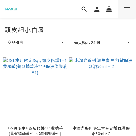
頭皮細小白屑
商品排序
每頁顯示 24 個
<本月限定> 頭皮修護1+1雙精華
水潤光系列 源生青春 舒敏保濕髮
(養髮精華液*1+保濕修復液*1)
浴50ml × 2