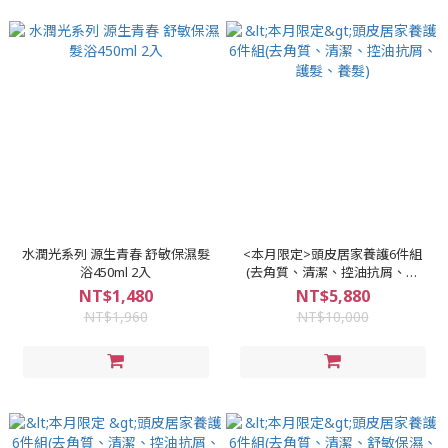
水潤光系列 源生青春 舒敏保濕髮
<本月限定>頭皮居家養護6件組
浴450ml 2入
(去角質、清潔、控油抗屑、護
髮、養髮)
NT$1,480
NT$5,880
NT$1,960
NT$10,000