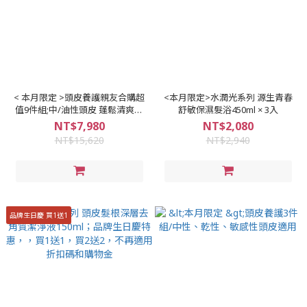
< 本月限定 >頭皮養護親友合購超
<本月限定>水潤光系列 源生青春
值9件組;中/油性頭皮 蓬鬆清爽的
舒敏保濕髮浴450ml × 3入
最佳選擇
NT$7,980
NT$2,080
NT$15,620
NT$2,940
品牌生日慶 買1送1