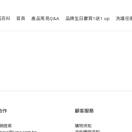
護百科
首頁
產品常見Q&A
品牌生日慶買1送1 up
洗護任選
合作
顧客服務
銷提案
購物須知
ice@karui.com.tw
海外購物須知