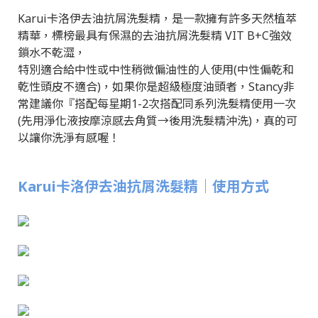
Karui卡洛伊去油抗屑洗髮精，是一款擁有許多天然植萃
精華，標榜最具有保濕的去油抗屑洗髮精 VIT B+C強效
鎖水不乾澀，
特別適合給中性或中性稍微偏油性的人使用(中性偏乾和
乾性頭皮不適合)，如果你是超級極度油頭者，Stancy非
常建議你『搭配每星期1-2次搭配同系列洗髮精使用一次
(先用淨化液按摩涼感去角質→後用洗髮精沖洗)，真的可
以讓你洗淨有感喔！
Karui卡洛伊去油抗屑洗髮精｜使用方式