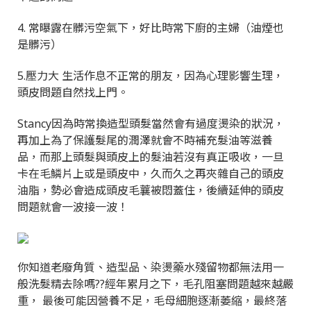
4. 常曝露在髒污空氣下，好比時常下廚的主婦（油煙也
是髒污）
5.壓力大 生活作息不正常的朋友，因為心理影響生理，
頭皮問題自然找上門。
Stancy因為時常換造型頭髮當然會有過度燙染的狀況，
再加上為了保護髮尾的潤澤就會不時補充髮油等滋養
品，而那上頭髮與頭皮上的髮油若沒有真正吸收，一旦
卡在毛鱗片上或是頭皮中，久而久之再夾雜自己的頭皮
油脂，勢必會造成頭皮毛蘘被悶蓋住，後續延伸的頭皮
問題就會一波接一波！
你知道老廢角質、造型品、染燙藥水殘留物都無法用一
般洗髮精去除嗎??經年累月之下，毛孔阻塞問題越來越嚴
重， 最後可能因營養不足，毛母細胞逐漸萎縮，最終落