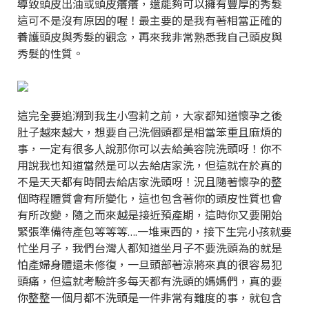
導致頭皮出油或頭皮癢癢，還能夠可以擁有豐厚的秀髮
這可不是沒有原因的喔！最主要的是我有著相當正確的
養護頭皮與秀髮的觀念，再來我非常熟悉我自己頭皮與
秀髮的性質。
這完全要追溯到我生小雪莉之前，大家都知道懷孕之後
肚子越來越大，想要自己洗個頭都是相當笨重且麻煩的
事，一定有很多人說那你可以去給美容院洗頭呀！你不
用說我也知道當然是可以去給店家洗，但這就在於真的
不是天天都有時間去給店家洗頭呀！況且隨著懷孕的整
個時程體質會有所變化，這也包含著你的頭皮性質也會
有所改變，隨之而來越是接近預產期，這時你又要開始
緊張準備待產包等等等….一堆東西的，接下生完小孩就要
忙坐月子，我們台灣人都知道坐月子不要洗頭為的就是
怕產婦身體還未修復，一旦頭部著涼將來真的很容易犯
頭痛，但這就考驗許多每天都有洗頭的媽媽們，真的要
你整整一個月都不洗頭是一件非常有難度的事，就包含