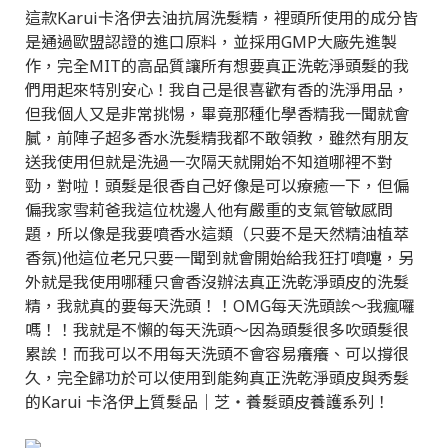
這款Karui卡洛伊去油抗屑洗髮精，裡頭所使用的成分皆
是通過歐盟認證的進口原料，並採用GMP大廠先進製
作，完全MIT的高品質讓所有想要真正洗乾淨頭髮的我
們用起來特別安心！我自己是很喜歡有香的洗淨用品，
但我個人又是非常挑惕，畢竟那種化學香精我一聞就會
膩，前陣子超多香水洗髮精我都不敢領教，雖然有朋友
送我使用但就是洗過一次隔天就開始不知道哪裡不對
勁，對啦！頭髮是很香自己好像是可以療癒一下，但偏
偏我家雪莉爸我這位枕邊人他有嚴重的支氣管敏感問
題，所以像是我要噴香水這類（只要不是天然精油植萃
香氛)他這位老兄只要一聞到就會開始給我狂打噴嚏，另
外就是我使用哪種只會香沒辦法真正洗乾淨頭皮的洗髮
精，我就真的要每天洗頭！！OMG每天洗頭誒～我瘋囉
嗎！！我就是不懶的每天洗頭～因為頭髮很多吹頭髮很
累誒！而我可以不用每天洗頭不會容易癢癢、可以撐很
久，完全歸功於可以使用到能夠真正洗乾淨頭皮與秀髮
的Karui 卡洛伊上質髮品｜芝‧養髮頭皮養護系列！