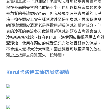
其實還真起不了泡沫呢！老實說我針對頭皮去角質的課
程在外面的美容院也做過不少，也用過挺多家這類頭皮
去角質的養護頭皮產品，但我發現到有些去角質的潔淨
液一擠在頭皮上會有種刺激甚至是刺痛感，再來我也挺
納悶這類頭皮清潔老是喜歡用超級涼感的薄荷成分，但
真的冷死的寒流冬天做這種超涼感的頭皮去角質會讓人
冷吱吱噼噼挫誒～好在Karui 卡洛伊頭皮髮根深層去角質
潔淨液，使用在頭皮的感受是只有淡淡且舒適的涼感，
不會讓人覺得太冷太刺激，因此讓我可以更深層的放在
頭皮上按摩去角質更久一段時間。
Karui卡洛伊去油抗屑洗髮精