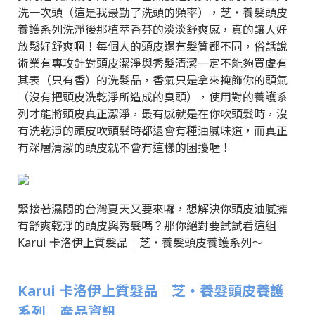
洗一次頭（這是我最勤了洗頭的頻率），芝‧養髮頭皮
養護系列洗淨後那植萃香芬的淡淡舒爽感，真的讓人好
放鬆好舒爽啊！每個人的頭皮還有髮質都不同，俗話說
術業有專攻針對頭皮潔淨與秀髮清潔一定不能夠買虛有
其表（只有香）的洗髮品，香氣只是拿來掩飾你的頭氣
（沒有把頭皮洗乾淨所造成的臭頭），使用對的養護系
列才能將頭皮真正潔淨，最有感就是在你吹頭髮時，沒
有洗乾淨的頭皮吹頭髮時都還會有種油膩味道，而真正
有深層清潔的頭皮就不會有這樣的困擾喔！
緊接著濕悶的台灣夏天又要來囉，想解決你頭皮油膩擁
有舒爽乾淨的頭皮與秀髮嗎？那你絕對要試試看這組
Karui 卡洛伊上質髮品｜芝‧養髮頭皮養護系列～
Karui 卡洛伊上質髮品｜芝‧養髮頭皮養護
系列｜產品資訊