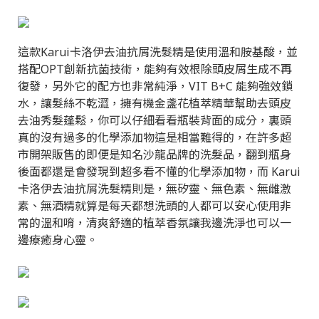
這款Karui卡洛伊去油抗屑洗髮精是使用溫和胺基酸，並
搭配OPT創新抗菌技術，能夠有效根除頭皮屑生成不再
復發，另外它的配方也非常純淨，VIT B+C 能夠強效鎖
水，讓髮絲不乾澀，擁有機金盞花植萃精華幫助去頭皮
去油秀髮蓬鬆，你可以仔細看看瓶裝背面的成分，裏頭
真的沒有過多的化學添加物這是相當難得的，在許多超
市開架販售的即便是知名沙龍品牌的洗髮品，翻到瓶身
後面都還是會發現到超多看不懂的化學添加物，而 Karui
卡洛伊去油抗屑洗髮精則是，無矽靈、無色素、無雌激
素、無酒精就算是每天都想洗頭的人都可以安心使用非
常的溫和唷，清爽舒適的植萃香氛讓我邊洗淨也可以一
邊療癒身心靈。