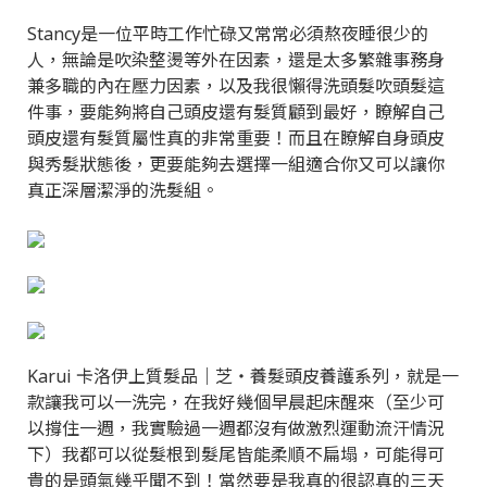
Stancy是一位平時工作忙碌又常常必須熬夜睡很少的
人，無論是吹染整燙等外在因素，還是太多繁雜事務身
兼多職的內在壓力因素，以及我很懶得洗頭髮吹頭髮這
件事，要能夠將自己頭皮還有髮質顧到最好，瞭解自己
頭皮還有髮質屬性真的非常重要！而且在瞭解自身頭皮
與秀髮狀態後，更要能夠去選擇一組適合你又可以讓你
真正深層潔淨的洗髮組。
Karui 卡洛伊上質髮品｜芝‧養髮頭皮養護系列，就是一
款讓我可以一洗完，在我好幾個早晨起床醒來（至少可
以撐住一週，我實驗過一週都沒有做激烈運動流汗情況
下）我都可以從髮根到髮尾皆能柔順不扁塌，可能得可
貴的是頭氣幾乎聞不到！當然要是我真的很認真的三天