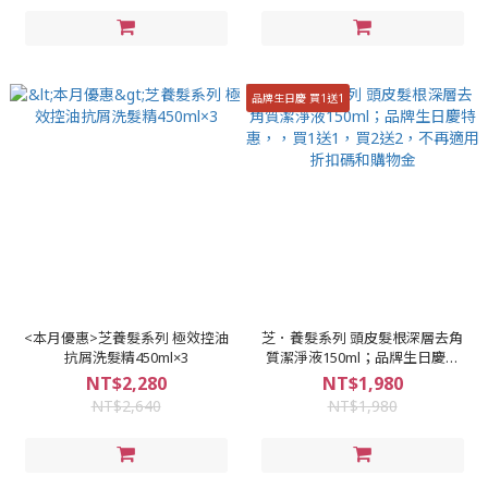
品牌生日慶 買1送1
<本月優惠>芝養髮系列 極效控油
芝．養髮系列 頭皮髮根深層去角
抗屑洗髮精450ml×3
質潔淨液150ml；品牌生日慶特
惠，，買1送1，買2送2，不再適
NT$2,280
NT$1,980
用折扣碼和購物金
NT$2,640
NT$1,980