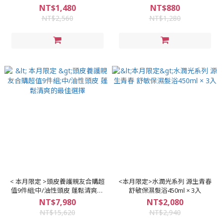
NT$1,480
NT$880
NT$2,560
NT$1,280
< 本月限定 >頭皮養護親友合購超
<本月限定>水潤光系列 源生青春
值9件組;中/油性頭皮 蓬鬆清爽的
舒敏保濕髮浴450ml × 3入
最佳選擇
NT$7,980
NT$2,080
NT$15,620
NT$2,940