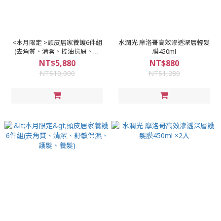
<本月限定 >頭皮居家養護6件組
水潤光 摩洛哥高效滲透深層輕髮
(去角質、清潔、控油抗屑、護
膜450ml
髮、養髮 )
NT$5,880
NT$880
NT$10,000
NT$1,280