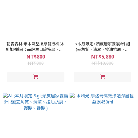
朝露森林 禾木氣墊按摩隨行梳(木
<本月限定>頭皮居家養護6件組
針加強版)；品牌生日慶特惠，買1
(去角質、清潔、控油抗屑、護
送1，買2送2，不再適用折扣碼和
髮、養髮)
NT$800
NT$5,880
購物金
NT$800
NT$10,000