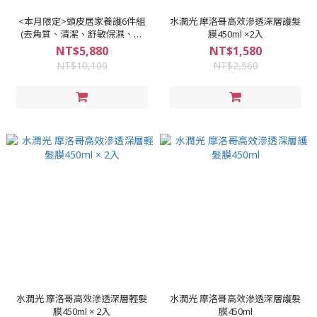
<本月限定>頭皮居家養護6件組
水潤光 摩洛哥高效滲透深層護髮
(去角質、清潔、舒敏保濕、護
膜450ml ×2入
髮、養髮)
NT$5,880
NT$1,580
NT$10,100
NT$2,560
水潤光 摩洛哥高效滲透深層輕髮
水潤光 摩洛哥高效滲透深層護髮
膜450ml × 2入
膜450ml