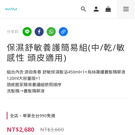
分享到
保濕舒敏養護簡易組(中/乾/敏
感性 頭皮適用)
組合內含:源自青春 舒敏保濕髮浴450ml×1+烏絲萬縷養髮精華液
120ml大容量版×1
頭皮居家簡易養護組使用順序
洗髮精→養髮精華液
全店，單筆全台990免運
NT$2,680
NT$3,660