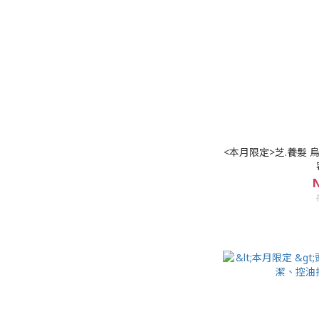
<本月限定>芝.養髮 烏絲萬縷養髮精華液(120ml)加大
N