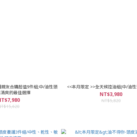
護親友合購超值9件組;中/油性頭
<<本月限定 >>全天候控油組(中/油
鬆清爽的最佳選擇
NT$3,980
T$7,980
NT$5,820
T$15,620