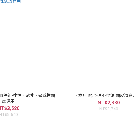
護3件組/中性、乾性、敏感性頭
<本月限定>油不得你-頭皮清爽
皮適用
NT$2,380
T$3,580
NT$3,740
NT$5,640