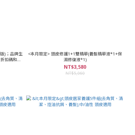
<本月限定> 頭皮修護1+1雙精華(養髮精華液*1+保
用折扣碼和購
濕修復液*1)
NT$3,580
NT$5,060