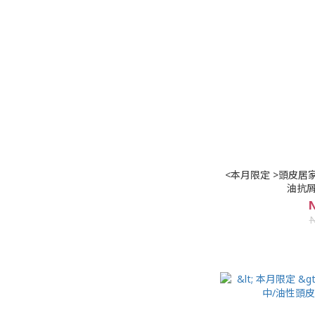
<本月限定 >頭皮居
油抗屑
N
N