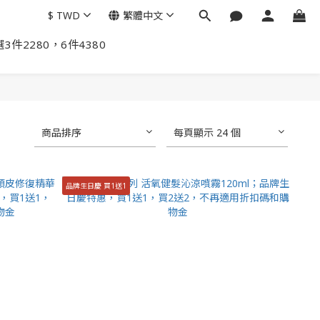
$
TWD
繁體中文
3件2280，6件4380
商品排序
每頁顯示 24 個
品牌生日慶 買1送1