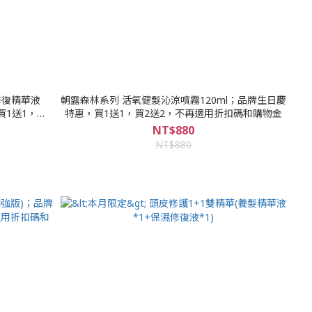
朝露森林系列 活氧健髮沁涼噴霧120ml；品牌生日慶
買1送1，買2
特惠，買1送1，買2送2，不再適用折扣碼和購物金
金
NT$880
NT$880