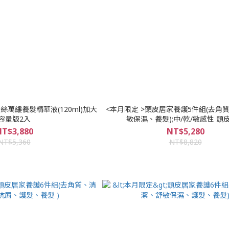
<本月限定 >頭皮居家養護5件組(去角
容量版2入
敏保濕、養髮);中/乾/敏感性 頭
T$3,880
NT$5,280
NT$5,360
NT$8,820