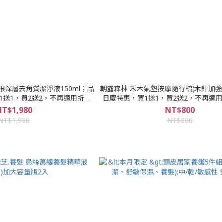
朝露森林 禾木氣墊按摩隨行梳(木針加強版)；品牌生
1送1，買2送2，不再適用折扣
日慶特惠，買1送1，買2送2，不再適
碼和購物金
物金
T$1,980
NT$800
NT$1,980
NT$800