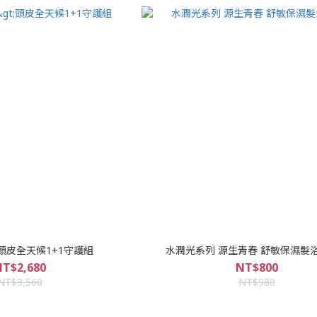
頭皮全天候1+1守護組
水潤光系列 源生青春 舒敏保濕髮浴4
T$2,680
NT$800
NT$3,560
NT$980