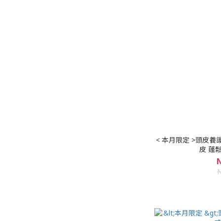
< 本月限定 >頭皮養
皮 蓬
N
N