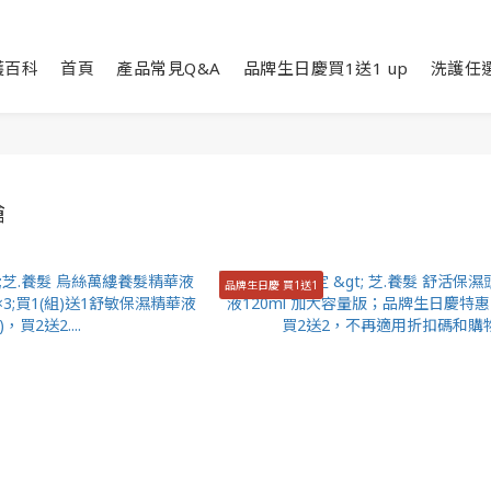
護百科
首頁
產品常見Q&A
品牌生日慶買1送1 up
洗護任選
搶
品牌生日慶 買1送1