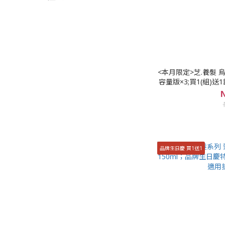
<本月限定>芝.養髮 烏絲萬縷養髮精華液(120ml)加大
容量版×3;買1(組)送1
N
品牌生日慶 買1送1