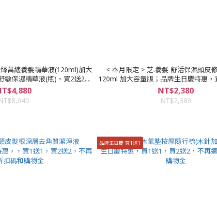
< 本月限定 > 芝.養髮 舒活保濕頭皮修復精華液
舒敏保濕精華液(瓶)，買2送2....
120ml 加大容量版；品牌生日慶特惠，
送2，不再適用折扣碼和購物
T$4,880
NT$2,380
NT$8,040
NT$2,380
品牌生日慶 買1送1