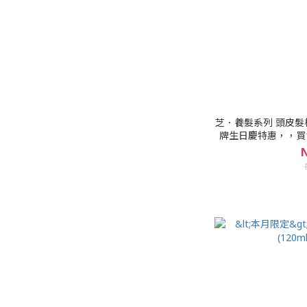
芝．養髮系列 頭皮髮根深層去角質潔淨液150ml；品
牌生日慶特惠，，買
N