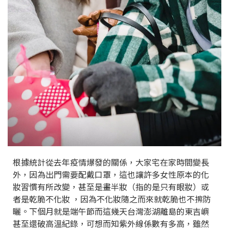
根據統計從去年疫情爆發的關係，大家宅在家時間變長
外，因為出門需要配戴口罩，這也讓許多女性原本的化
妝習慣有所改變，甚至是畫半妝（指的是只有眼妝）或
者是乾脆不化妝 ，因為不化妝隨之而來就乾脆也不擦防
曬。下個月就是端午節而這幾天台灣澎湖離島的東吉嶼
甚至還破高溫紀錄，可想而知紫外線係數有多高，雖然