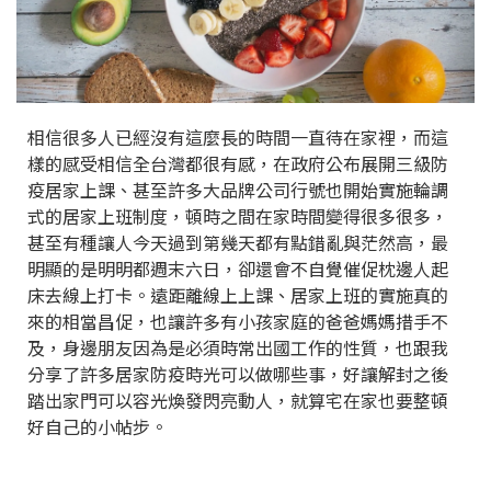
相信很多人已經沒有這麼長的時間一直待在家裡，而這
樣的感受相信全台灣都很有感，在政府公布展開三級防
疫居家上課、甚至許多大品牌公司行號也開始實施輪調
式的居家上班制度，頓時之間在家時間變得很多很多，
甚至有種讓人今天過到第幾天都有點錯亂與茫然高，最
明顯的是明明都週末六日，卻還會不自覺催促枕邊人起
床去線上打卡。遠距離線上上課、居家上班的實施真的
來的相當昌促，也讓許多有小孩家庭的爸爸媽媽措手不
及，身邊朋友因為是必須時常出國工作的性質，也跟我
分享了許多居家防疫時光可以做哪些事，好讓解封之後
踏出家門可以容光煥發閃亮動人，就算宅在家也要整頓
好自己的小帖步。