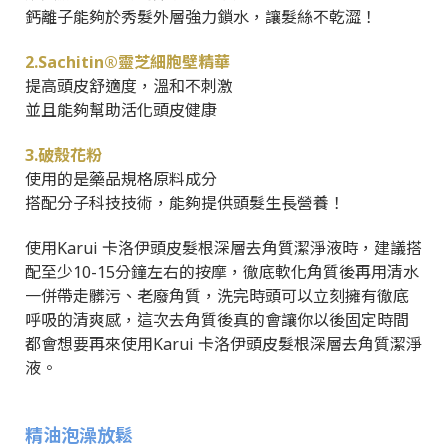
鈣離子能夠於秀髮外層強力鎖水，讓髮絲不乾澀！
2.Sachitin®靈芝細胞壁精華
提高頭皮舒適度，溫和不刺激
並且能夠幫助活化頭皮健康
3.破殼花粉
使用的是藥品規格原料成分
搭配分子科技技術，能夠提供頭髮生長營養！
使用Karui 卡洛伊頭皮髮根深層去角質潔淨液時，建議搭
配至少10-15分鐘左右的按摩，徹底軟化角質後再用清水
一併帶走髒污、老廢角質，洗完時頭可以立刻擁有徹底
呼吸的清爽感，這次去角質後真的會讓你以後固定時間
都會想要再來使用Karui 卡洛伊頭皮髮根深層去角質潔淨
液。
精油泡澡放鬆