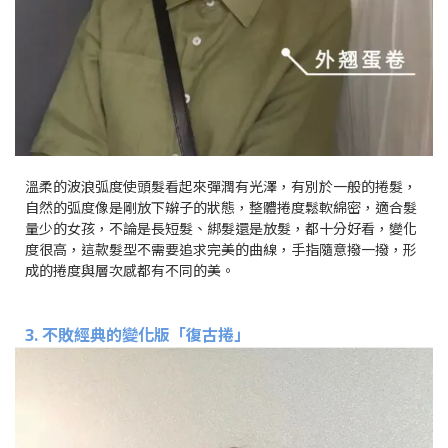
溫柔的波浪弧度使頭髮看起來彈潤有光澤，有別於一般的捲髮，
自然的弧度像是剛放下辮子的狀態，整體捲度鬆軟綿密，適合髮
量少的女孩，不論是長短髮、綁髮還是放髮，都十分好看，變化
度很高，這款髮型不需要追求完美的曲線，手指隨意撥一撥，形
成的捲度與層次感都有不同的美。
3. 不敗經典的變化版「復古捲」