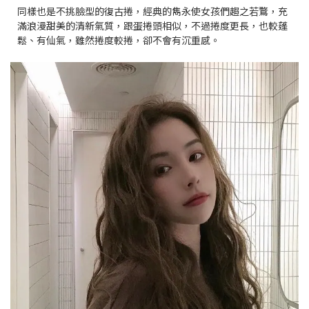
同樣也是不挑臉型的復古捲，經典的雋永使女孩們趨之若鶩，充
滿浪漫甜美的清新氣質，跟蛋捲頭相似，不過捲度更長，也較蓬
鬆、有仙氣，雖然捲度較捲，卻不會有沉重感。