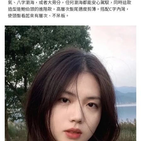
氣、八字瀏海，或者大旁分，任何瀏海都能安心駕馭，同時這款
造型是鮑伯頭的進階款，高層次髮尾適度剪薄，搭配C字內灣，
使頭髮看起來有層次、不呆板。