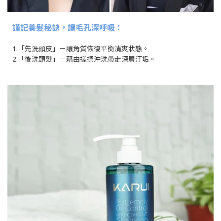
謹記養髮秘訣，讓毛孔深呼吸：
1.「先洗頭皮」－讓角質恢復平衡清爽狀態。
2.「後洗頭髮」－藉由搓揉沖洗帶走深層汙垢。