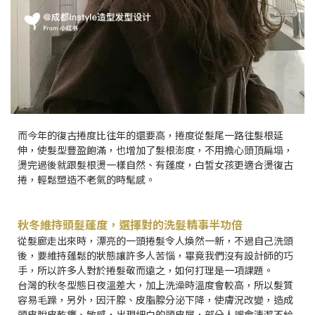
而今年的復古捲度比往年的還要高，捲度從髮尾一路往髮根延
伸，使髮型豐盈飽滿，也增加了髮根澎度，不用擔心頭頂扁塌，
燙完過後就跟髮根燙一樣自然、有蓬度，白皙女孩更適合燙復古
捲，輕鬆塑造不老氣的時髦感。
秋冬維持頭髮蓬度，選擇對的洗髮精事半功倍
從髮廊走出來時，漂亮的一頭捲髮令人煥然一新，不過自己洗頭
後，要維持蓬鬆的狀態讓許多人苦惱，畢竟我們沒有設計師的巧
手，所以許多人對於捲髮敬而遠之，如何打理是一項課題。
台灣的秋冬型態日夜溫差大，加上洗澡時溫度會較高，所以髮質
容易毛躁，另外，因汗腺、皮脂腺分泌下降，使膚況改變，造成
頭皮脫皮乾癢、敏感，出現細白的頭皮屑，部分人誤會清潔不給