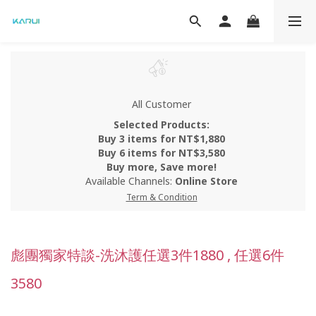
All Customer
Selected Products:
Buy 3 items for NT$1,880
Buy 6 items for NT$3,580
Buy more, Save more!
Available Channels:
Online Store
Term & Condition
彪團獨家特談-洗沐護任選3件1880 , 任選6件
3580