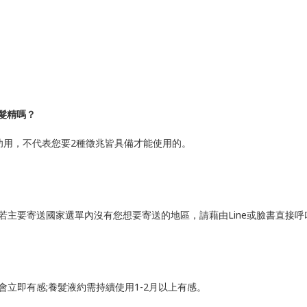
髮精嗎
？
功用，不代表您要2種徵兆皆具備才能使用的。
若主要寄送國家選單內沒有您想要寄送的地區，請藉由Line或臉書直接
立即有感;養髮液約需持續使用1-2月以上有感。