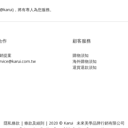
(@karui)，將有專人為您服務。
合作
顧客服務
銷提案
購物須知
ice@karui.com.tw
海外購物須知
退貨退款須知
隱私條款
|
條款及細則
| 2020 © Karui 未來美學品牌行銷有限公司