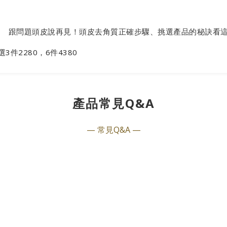
跟問題頭皮說再見！頭皮去角質正確步驟、挑選產品的秘訣看
3件2280，6件4380
產品常見Q&A
— 常見Q&A —