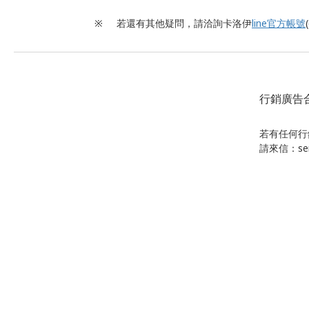
※
若還有其他疑問，請洽詢卡洛伊
line官方帳號
行銷廣告
若有任何行
請來信：serv