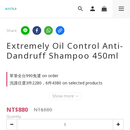
Share
Extremely Oil Control Anti-
Dandruff Shampoo 450ml
單筆全台990免運 on order
洗護任選3件2280，6件4380 on selected products
Show more
NT$880
NT$880
Quantity