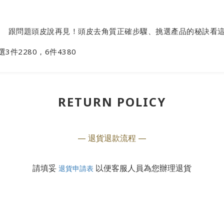
跟問題頭皮說再見！頭皮去角質正確步驟、挑選產品的秘訣看
3件2280，6件4380
RETURN POLICY
— 退貨退款流程 —
請填妥
以便客服人員為您辦理退貨
退貨申請表