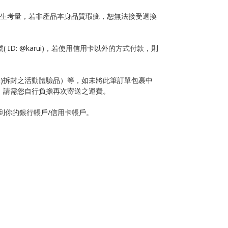
衛生考量，若非產品本身品質瑕疵，恕無法接受退換
號
( ID:
@karui)
，若使用信用卡以外的方式付款，則
未
)
拆封之活動體驗品）等，如未將此筆訂單包裹中
，請需您自行負擔再次寄送之運費。
到你的銀行帳戶
/
信用卡帳戶。