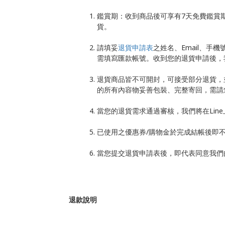
鑑賞期：收到商品後可享有
7
天免費鑑賞
貨。
請填妥
退貨申請表
之姓名、
Email
、手機
需填寫匯款帳號。收到您的退貨申請後，
退貨商品皆不可開封，可接受部分退貨，
的所有內容物妥善包裝、完整寄回，需請
當您的退貨需求通過審核，我們將在
Line
已使用之優惠券/購物金於完成結帳後即
當您提交退貨申請表後，即代表同意我們
退款說明