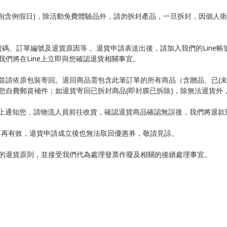
期
(
含例假日
)
，除活動免費體驗品外，請勿拆封產品，一旦拆封，因個人
號碼、訂單編號及退貨原因等， 退貨申請表送出後，請加入我們的
Line
帳
我們將在
Line
上立即與您確認退貨相關事宜。
並請依原包裝寄回。退回商品需包含此筆訂單的所有商品（含贈品、已
(
您自費郵資補件；如退貨寄回已拆封商品(即封膜已拆除)，除無法退貨外
上通知您，請物流人員前往收貨，確認退貨商品確認無誤後，我們將退款
不再有效，退貨申請成立後也無法取回優惠券，敬請見諒。
的退貨原則，並接受我們代為處理發票作廢及相關的後續處理事宜。