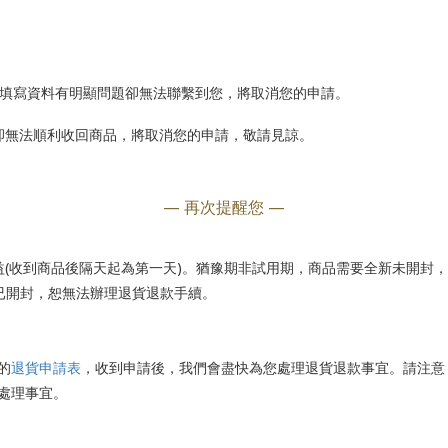
填寫資料有明顯問題卻無法聯繫到您，將取消您的申請。
卻無法順利收回商品，將取消您的申請，敬請見諒。
— 再次提醒您 —
益
(
收到商品後隔天起為第一天
)
。猶豫期非試用期，商品需要全新未開封，
已開封，恕無法辦理退貨退款手續。
的
退貨申請表
，收到申請後，我們會盡快為您處理退貨退款事宜。請注意
處理事宜。