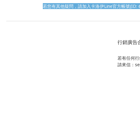
若您有其他疑問，請加入卡洛伊
Line
官方帳號
(
ID:
@
行銷廣告
若有任何行
請來信：serv