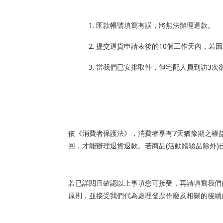
匯款帳號填寫有誤，將無法辦理退款。
提交退貨申請表後的
10
個工作天內，若因
當我們已安排取件，但宅配人員到訪
3
次
依《消費者保護法》，消費者享有
7
天猶豫期之權
回，才能辦理退貨退款。若商品
(
活動體驗品除外
)
若已詳閱且確認以上事項您可接受，再請填寫我們
原則，並接受我們代為處理發票作廢及相關的後續