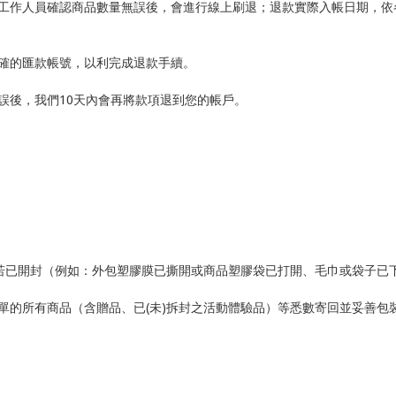
工作人員確認商品數量無誤後，會進行線上刷退；退款實際入帳日期，依
確的匯款帳號，以利完成退款手續。
誤後，我們
10
天內會再將款項退到您的帳戶。
若已開封（例如：外包塑膠膜已撕開或商品塑膠袋已打開、毛巾或袋子已
單的所有商品（含贈品、已
(
未
)
拆封之活動體驗品）等悉數寄回並妥善包