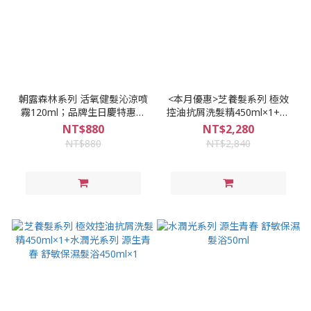
朝露森林系列 活氧健髮沁涼噴
<本月優惠>芝養髮系列 極效
霧120ml；品牌生日慶特惠，
控油抗屑洗髮精450ml×1+水
買1送1，買2送2，不再適用折
潤光系列 源生青春 舒敏保濕
NT$880
NT$2,280
扣碼和購物金
髮浴450ml×2
NT$880
NT$2,840