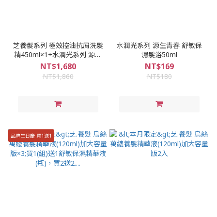
芝養髮系列 極效控油抗屑洗髮
水潤光系列 源生青春 舒敏保
精450ml×1+水潤光系列 源生
濕髮浴50ml
青春 舒敏保濕髮浴450ml×1
NT$1,680
NT$169
NT$1,860
NT$180
品牌生日慶 買1送1