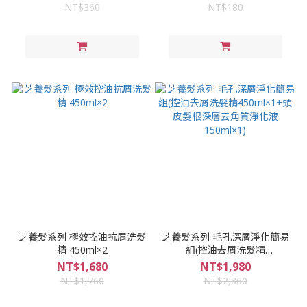
NT$360
NT$180
芝養髮系列 極效控油抗屑洗髮
芝養髮系列 毛孔深層淨化簡易
精 450ml×2
組(控油去屑洗髮精
450ml×1+頭皮髮根深層去角
NT$1,680
NT$1,980
質淨化液150ml×1)
NT$1,760
NT$2,860