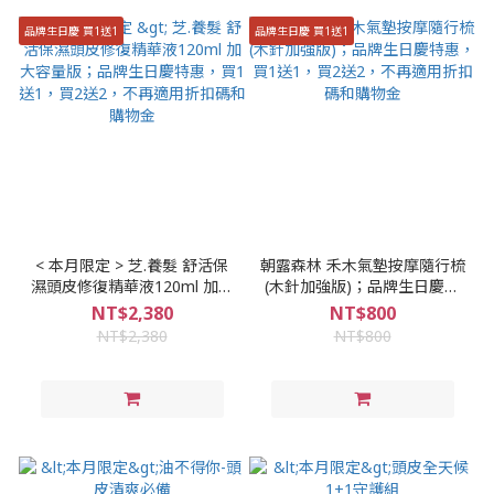
品牌生日慶 買1送1
品牌生日慶 買1送1
< 本月限定 > 芝.養髮 舒活保
朝露森林 禾木氣墊按摩隨行梳
濕頭皮修復精華液120ml 加大
(木針加強版)；品牌生日慶特
容量版；品牌生日慶特惠，買
惠，買1送1，買2送2，不再適
NT$2,380
NT$800
1送1，買2送2，不再適用折扣
用折扣碼和購物金
NT$2,380
NT$800
碼和購物金