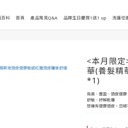
護百科
首頁
產品常見Q&A
品牌生日慶買1送1 up
洗護任選
<本月限定
華(養髮精
*1)
烏黑．豐盈．頭皮健康 
舒敏．紓解乾癢 
想擁有健康頭皮，您絕