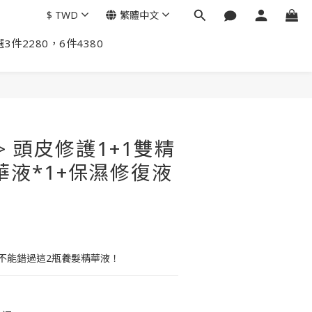
$
TWD
繁體中文
3件2280，6件4380
> 頭皮修護1+1雙精
華液*1+保濕修復液
不能錯過這2瓶養髮精華液！