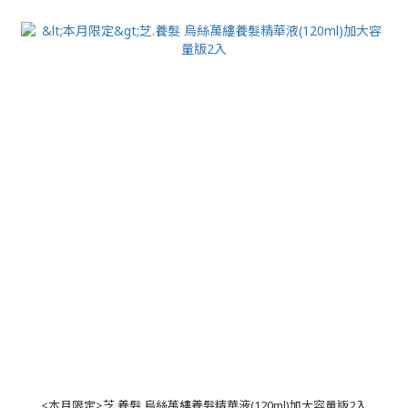
<本月限定>芝.養髮 烏絲萬縷養髮精華液(120ml)加大容量版2入